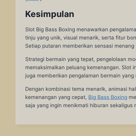
Kesimpulan
Slot Big Bass Boxing menawarkan pengalam
tinju yang unik, visual menarik, serta fitur
Setiap putaran memberikan sensasi menang 
Strategi bermain yang tepat, pengelolaan m
memaksimalkan peluang kemenangan. Slot in
juga memberikan pengalaman bermain yang
Dengan kombinasi tema menarik, animasi hal
kemenangan yang cepat,
Big Bass Boxing
men
saja yang ingin menikmati hiburan sekaligus 