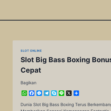
Skip
to
content
SLOT ONLINE
Slot Big Bass Boxing Bon
Cepat
Bagikan
WhatsApp
Facebook
Messenger
Telegram
Skype
Line
X
Share
Dunia Slot Big Bass Boxing Terus Berkemban