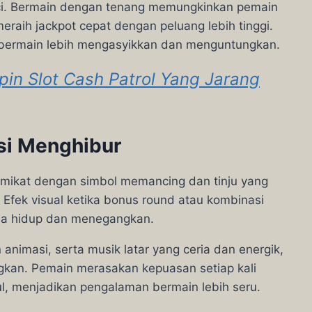
nci. Bermain dengan tenang memungkinkan pemain
raih jackpot cepat dengan peluang lebih tinggi.
 bermain lebih mengasyikkan dan menguntungkan.
pin Slot Cash Patrol Yang Jarang
si Menghibur
emikat dengan simbol memancing dan tinju yang
 Efek visual ketika bonus round atau kombinasi
a hidup dan menegangkan.
nimasi, serta musik latar yang ceria dan energik,
an. Pemain merasakan kepuasan setiap kali
ul, menjadikan pengalaman bermain lebih seru.