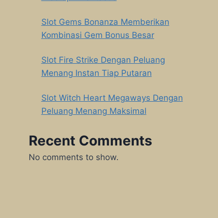
Slot Gems Bonanza Memberikan
Kombinasi Gem Bonus Besar
Slot Fire Strike Dengan Peluang
Menang Instan Tiap Putaran
Slot Witch Heart Megaways Dengan
Peluang Menang Maksimal
Recent Comments
No comments to show.