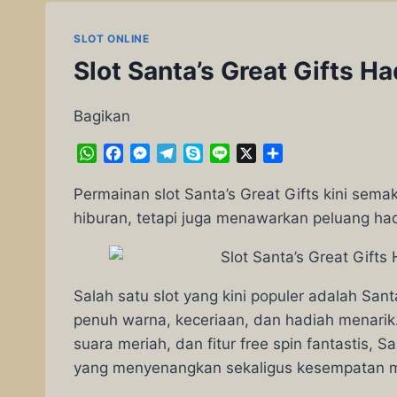
SLOT ONLINE
Slot Santa’s Great Gifts H
Bagikan
WhatsApp
Facebook
Messenger
Telegram
Skype
Line
X
Share
Permainan slot Santa’s Great Gifts kini sem
hiburan, tetapi juga menawarkan peluang ha
Salah satu slot yang kini populer adalah San
penuh warna, keceriaan, dan hadiah menarik
suara meriah, dan fitur free spin fantastis,
yang menyenangkan sekaligus kesempatan me