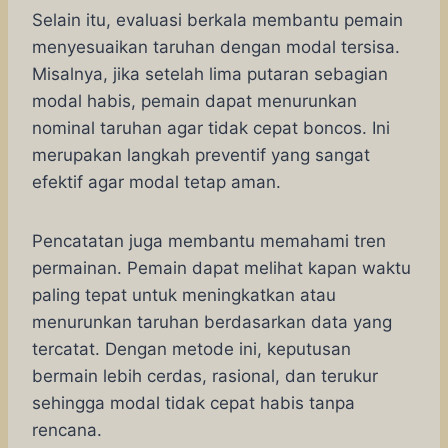
Selain itu, evaluasi berkala membantu pemain
menyesuaikan taruhan dengan modal tersisa.
Misalnya, jika setelah lima putaran sebagian
modal habis, pemain dapat menurunkan
nominal taruhan agar tidak cepat boncos. Ini
merupakan langkah preventif yang sangat
efektif agar modal tetap aman.
Pencatatan juga membantu memahami tren
permainan. Pemain dapat melihat kapan waktu
paling tepat untuk meningkatkan atau
menurunkan taruhan berdasarkan data yang
tercatat. Dengan metode ini, keputusan
bermain lebih cerdas, rasional, dan terukur
sehingga modal tidak cepat habis tanpa
rencana.