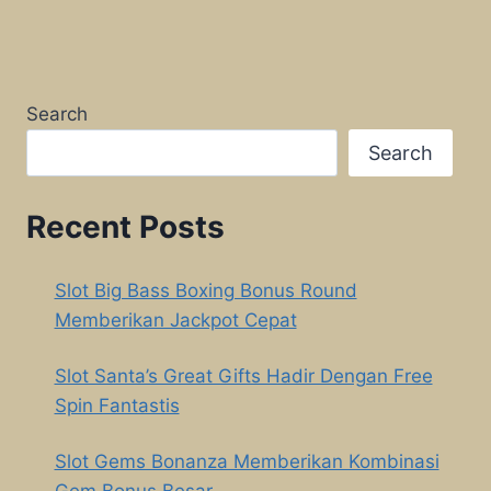
Search
Search
Recent Posts
Slot Big Bass Boxing Bonus Round
Memberikan Jackpot Cepat
Slot Santa’s Great Gifts Hadir Dengan Free
Spin Fantastis
Slot Gems Bonanza Memberikan Kombinasi