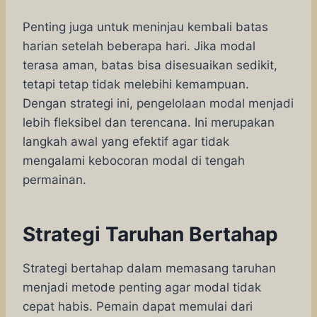
Penting juga untuk meninjau kembali batas
harian setelah beberapa hari. Jika modal
terasa aman, batas bisa disesuaikan sedikit,
tetapi tetap tidak melebihi kemampuan.
Dengan strategi ini, pengelolaan modal menjadi
lebih fleksibel dan terencana. Ini merupakan
langkah awal yang efektif agar tidak
mengalami kebocoran modal di tengah
permainan.
Strategi Taruhan Bertahap
Strategi bertahap dalam memasang taruhan
menjadi metode penting agar modal tidak
cepat habis. Pemain dapat memulai dari