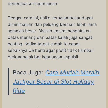
beberapa sesi permainan.
Dengan cara ini, risiko kerugian besar dapat
diminimalkan dan peluang bermain lebih lama
semakin besar. Disiplin dalam menentukan
batas menang dan batas kalah juga sangat
penting. Ketika target sudah tercapai,
sebaiknya berhenti agar profit tidak kembali
berkurang akibat keputusan impulsif.
Baca Juga:
Cara Mudah Meraih
Jackpot Besar di Slot Holiday
Ride