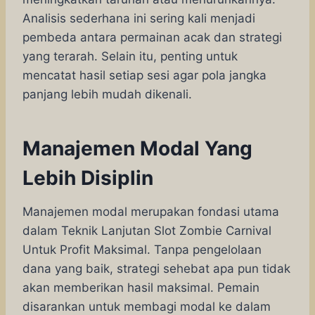
Analisis sederhana ini sering kali menjadi
pembeda antara permainan acak dan strategi
yang terarah. Selain itu, penting untuk
mencatat hasil setiap sesi agar pola jangka
panjang lebih mudah dikenali.
Manajemen Modal Yang
Lebih Disiplin
Manajemen modal merupakan fondasi utama
dalam Teknik Lanjutan Slot Zombie Carnival
Untuk Profit Maksimal. Tanpa pengelolaan
dana yang baik, strategi sehebat apa pun tidak
akan memberikan hasil maksimal. Pemain
disarankan untuk membagi modal ke dalam