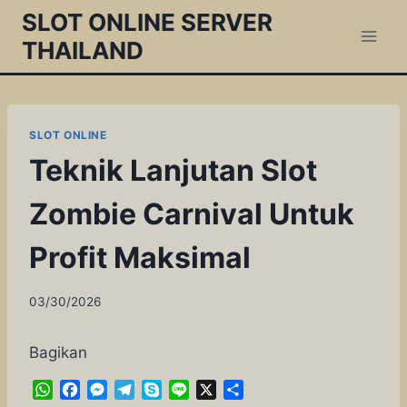
Skip
SLOT ONLINE SERVER
to
THAILAND
content
SLOT ONLINE
Teknik Lanjutan Slot
Zombie Carnival Untuk
Profit Maksimal
03/30/2026
Bagikan
W
F
M
T
S
L
X
S