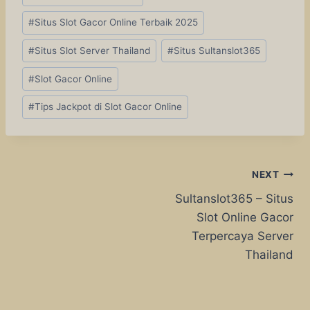
Tags:
#
Situs Slot Gacor Online Terbaik 2025
#
Situs Slot Server Thailand
#
Situs Sultanslot365
#
Slot Gacor Online
#
Tips Jackpot di Slot Gacor Online
Post
NEXT
Sultanslot365 – Situs
navigation
Slot Online Gacor
Terpercaya Server
Thailand