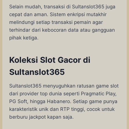
Selain mudah, transaksi di Sultanslot365 juga
cepat dan aman. Sistem enkripsi mutakhir
melindungi setiap transaksi pemain agar
terhindar dari kebocoran data atau gangguan
pihak ketiga.
Koleksi Slot Gacor di
Sultanslot365
Sultanslot365 menyuguhkan ratusan game slot
dari provider top dunia seperti Pragmatic Play,
PG Soft, hingga Habanero. Setiap game punya
karakteristik unik dan RTP tinggi, cocok untuk
berburu jackpot kapan saja.