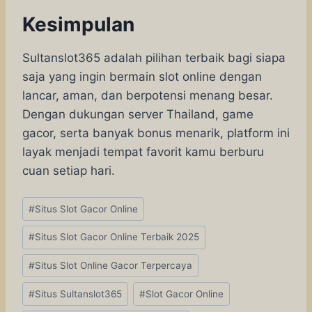
Kesimpulan
Sultanslot365 adalah pilihan terbaik bagi siapa
saja yang ingin bermain slot online dengan
lancar, aman, dan berpotensi menang besar.
Dengan dukungan server Thailand, game
gacor, serta banyak bonus menarik, platform ini
layak menjadi tempat favorit kamu berburu
cuan setiap hari.
Post
#
Situs Slot Gacor Online
Tags:
#
Situs Slot Gacor Online Terbaik 2025
#
Situs Slot Online Gacor Terpercaya
#
Situs Sultanslot365
#
Slot Gacor Online