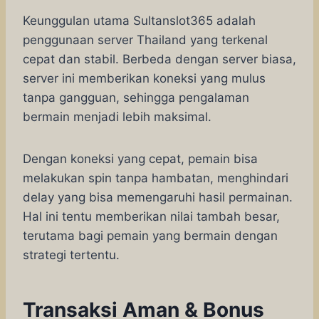
Keunggulan utama Sultanslot365 adalah
penggunaan server Thailand yang terkenal
cepat dan stabil. Berbeda dengan server biasa,
server ini memberikan koneksi yang mulus
tanpa gangguan, sehingga pengalaman
bermain menjadi lebih maksimal.
Dengan koneksi yang cepat, pemain bisa
melakukan spin tanpa hambatan, menghindari
delay yang bisa memengaruhi hasil permainan.
Hal ini tentu memberikan nilai tambah besar,
terutama bagi pemain yang bermain dengan
strategi tertentu.
Transaksi Aman & Bonus