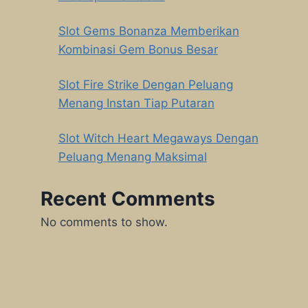
Slot Gems Bonanza Memberikan
Kombinasi Gem Bonus Besar
Slot Fire Strike Dengan Peluang
Menang Instan Tiap Putaran
Slot Witch Heart Megaways Dengan
Peluang Menang Maksimal
Recent Comments
No comments to show.