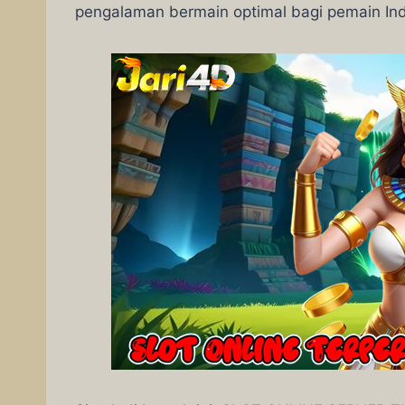
t
e
s
e
p
e
r
pengalaman bermain optimal bagi pemain In
s
b
e
g
e
e
A
o
n
r
p
o
g
a
p
k
e
m
r