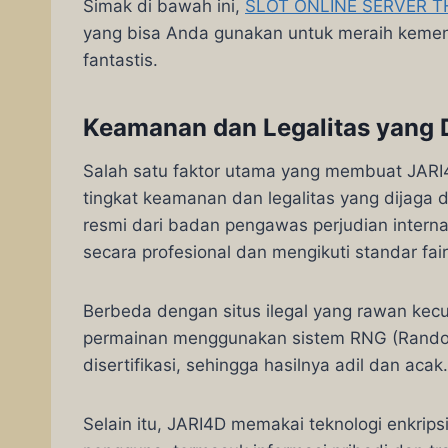
Simak di bawah ini,
SLOT ONLINE SERVER T
yang bisa Anda gunakan untuk meraih kem
fantastis.
Keamanan dan Legalitas yang 
Salah satu faktor utama yang membuat JARI4
tingkat keamanan dan legalitas yang dijaga d
resmi dari badan pengawas perjudian internas
secara profesional dan mengikuti standar fair
Berbeda dengan situs ilegal yang rawan ke
permainan menggunakan sistem RNG (Random
disertifikasi, sehingga hasilnya adil dan acak.
Selain itu, JARI4D memakai teknologi enkrips