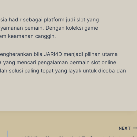
ia hadir sebagai platform judi slot yang
nyamanan pemain. Dengan koleksi game
stem keamanan canggih.
mengherankan bila JARI4D menjadi pilihan utama
da yang mencari pengalaman bermain slot online
 solusi paling tepat yang layak untuk dicoba dan
NEXT