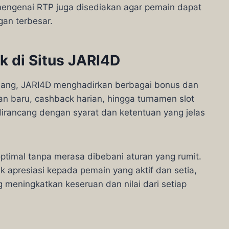
e mengenai RTP juga disediakan agar pemain dapat
an terbesar.
k di Situs JARI4D
ang, JARI4D menghadirkan berbagai bonus dan
an baru, cashback harian, hingga turnamen slot
rancang dengan syarat dan ketentuan yang jelas
timal tanpa merasa dibebani aturan yang rumit.
k apresiasi kepada pemain yang aktif dan setia,
eningkatkan keseruan dan nilai dari setiap