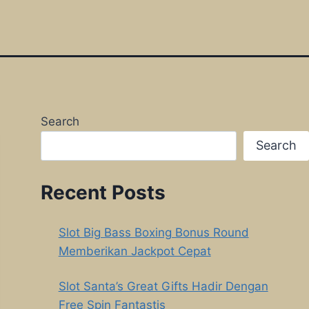
Search
Search
Recent Posts
Slot Big Bass Boxing Bonus Round
Memberikan Jackpot Cepat
Slot Santa’s Great Gifts Hadir Dengan
Free Spin Fantastis