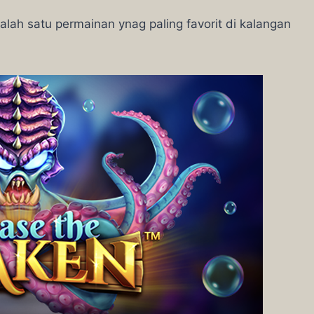
salah satu permainan ynag paling favorit di kalangan