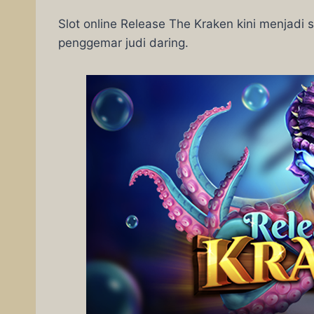
h
a
e
e
k
i
h
a
c
s
l
y
n
a
Slot online Release The Kraken kini menjadi 
t
e
s
e
p
e
r
penggemar judi daring.
s
b
e
g
e
e
A
o
n
r
p
o
g
a
p
k
e
m
r