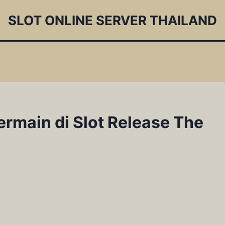
SLOT ONLINE SERVER THAILAND
ermain di Slot Release The