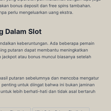
iakan bonus deposit dan free spins tambahan.
npa perlu mengeluarkan uang ekstra.
g Dalam Slot
andalkan keberuntungan. Ada beberapa pemain
ing putaran dapat membantu meningkatkan
 jackpot atau bonus muncul biasanya setelah
t hasil putaran sebelumnya dan mencoba mengatur
 penting untuk diingat bahwa ini bukan jaminan
tuk lebih berhati-hati dan tidak asal bertaruh