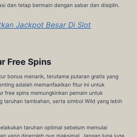
rasi dan tetap bermain dengan sabar dan disiplin.
tkan Jackpot Besar Di Slot
r Free Spins
ur bonus menarik, terutama putaran gratis yang
penting adalah memanfaatkan fitur ini untuk
ur free spins memungkinkan pemain untuk
taruhan tambahan, serta simbol Wild yang lebih
melakukan taruhan optimal sebelum memulai
ngan yang diperoleh pun maksimal. Jangan lupa juga