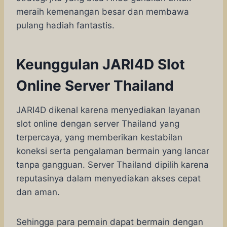
meraih kemenangan besar dan membawa
pulang hadiah fantastis.
Keunggulan JARI4D Slot
Online Server Thailand
JARI4D dikenal karena menyediakan layanan
slot online dengan server Thailand yang
terpercaya, yang memberikan kestabilan
koneksi serta pengalaman bermain yang lancar
tanpa gangguan. Server Thailand dipilih karena
reputasinya dalam menyediakan akses cepat
dan aman.
Sehingga para pemain dapat bermain dengan