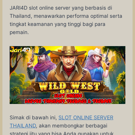
h
a
e
e
k
i
h
a
c
s
l
y
n
a
JARI4D slot online server yang berbasis di
t
e
s
e
p
e
r
Thailand, menawarkan performa optimal serta
s
b
e
g
e
e
tingkat keamanan yang tinggi bagi para
A
o
n
r
pemain.
p
o
g
a
p
k
e
m
r
Simak di bawah ini,
SLOT ONLINE SERVER
THAILAND
, akan membongkar berbagai
strategi jitu yang bisa Anda gunakan untuk