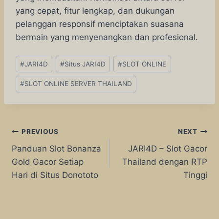
yang cepat, fitur lengkap, dan dukungan
pelanggan responsif menciptakan suasana
bermain yang menyenangkan dan profesional.
Post
#
JARI4D
#
Situs JARI4D
#
SLOT ONLINE
Tags:
#
SLOT ONLINE SERVER THAILAND
Post
PREVIOUS
NEXT
Panduan Slot Bonanza
JARI4D – Slot Gacor
navigation
Gold Gacor Setiap
Thailand dengan RTP
Hari di Situs Donototo
Tinggi