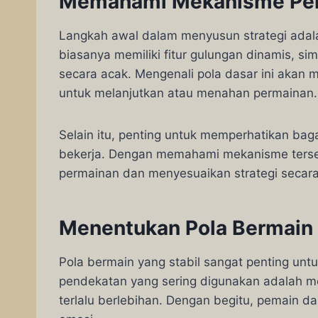
Memahami Mekanisme Pe
Langkah awal dalam menyusun strategi adala
biasanya memiliki fitur gulungan dinamis, si
secara acak. Mengenali pola dasar ini aka
untuk melanjutkan atau menahan permainan.
Selain itu, penting untuk memperhatikan bag
bekerja. Dengan memahami mekanisme terse
permainan dan menyesuaikan strategi secara 
Menentukan Pola Bermain 
Pola bermain yang stabil sangat penting untu
pendekatan yang sering digunakan adalah me
terlalu berlebihan. Dengan begitu, pemain d