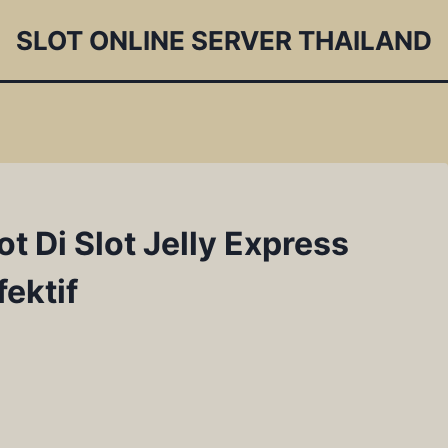
SLOT ONLINE SERVER THAILAND
 Di Slot Jelly Express
ektif