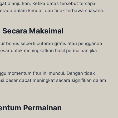
at dianjurkan. Ketika batas tersebut tercapai,
berada dalam kendali dan tidak terbawa suasana.
 Secara Maksimal
itur bonus seperti putaran gratis atau pengganda
rbesar untuk meningkatkan hasil permainan jika
gu momentum fitur ini muncul. Dengan tidak
i besar dapat meningkat secara signifikan dalam
entum Permainan