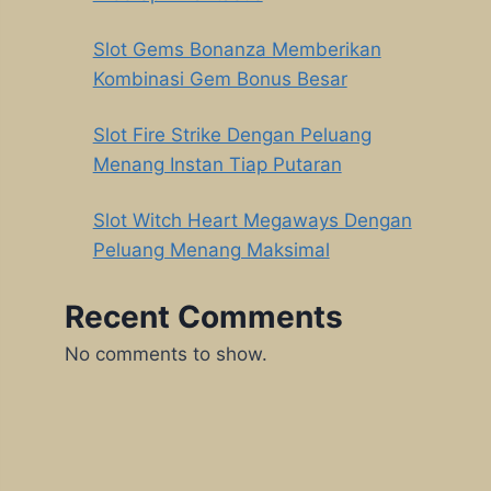
Slot Gems Bonanza Memberikan
Kombinasi Gem Bonus Besar
Slot Fire Strike Dengan Peluang
Menang Instan Tiap Putaran
Slot Witch Heart Megaways Dengan
Peluang Menang Maksimal
Recent Comments
No comments to show.