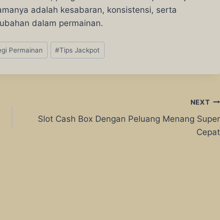
amanya adalah kesabaran, konsistensi, serta
rubahan dalam permainan.
egi Permainan
#
Tips Jackpot
NEXT
Slot Cash Box Dengan Peluang Menang Super
Cepat