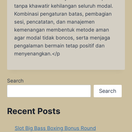
tanpa khawatir kehilangan seluruh modal.
Kombinasi pengaturan batas, pembagian
sesi, pencatatan, dan manajemen
kemenangan membentuk metode aman
agar modal tidak boncos, serta menjaga
pengalaman bermain tetap positif dan
menyenangkan.</p
Search
Search
Recent Posts
Slot Big Bass Boxing Bonus Round