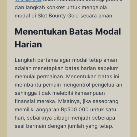
dan langkah konkret untuk mengelola
modal di Slot Bounty Gold secara aman.
Menentukan Batas Modal
Harian
Langkah pertama agar modal tetap aman
adalah menetapkan batas harian sebelum
memulai permainan. Menentukan batas ini
membantu pemain mengontrol pengeluaran
sehingga tidak melebihi kemampuan
finansial mereka. Misalnya, jika seseorang
memiliki anggaran Rp500.000 untuk satu
hari, sebaiknya dibagi menjadi beberapa
sesi bermain dengan jumlah yang tetap.