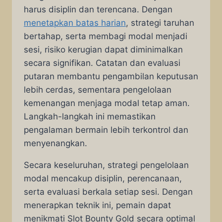
harus disiplin dan terencana. Dengan
menetapkan batas harian
, strategi taruhan
bertahap, serta membagi modal menjadi
sesi, risiko kerugian dapat diminimalkan
secara signifikan. Catatan dan evaluasi
putaran membantu pengambilan keputusan
lebih cerdas, sementara pengelolaan
kemenangan menjaga modal tetap aman.
Langkah-langkah ini memastikan
pengalaman bermain lebih terkontrol dan
menyenangkan.
Secara keseluruhan, strategi pengelolaan
modal mencakup disiplin, perencanaan,
serta evaluasi berkala setiap sesi. Dengan
menerapkan teknik ini, pemain dapat
menikmati Slot Bounty Gold secara optimal