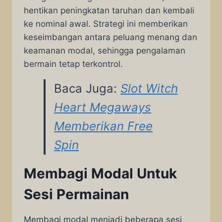
hentikan peningkatan taruhan dan kembali
ke nominal awal. Strategi ini memberikan
keseimbangan antara peluang menang dan
keamanan modal, sehingga pengalaman
bermain tetap terkontrol.
Baca Juga:
Slot Witch
Heart Megaways
Memberikan Free
Spin
Membagi Modal Untuk
Sesi Permainan
Membagi modal menjadi beberapa sesi