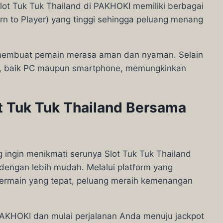
Slot Tuk Tuk Thailand di PAKHOKI memiliki berbagai
rn to Player) yang tinggi sehingga peluang menang
 membuat pemain merasa aman dan nyaman. Selain
at, baik PC maupun smartphone, memungkinkan
t Tuk Tuk Thailand Bersama
 ingin menikmati serunya Slot Tuk Tuk Thailand
engan lebih mudah. Melalui platform yang
 bermain yang tepat, peluang meraih kemenangan
PAKHOKI dan mulai perjalanan Anda menuju jackpot