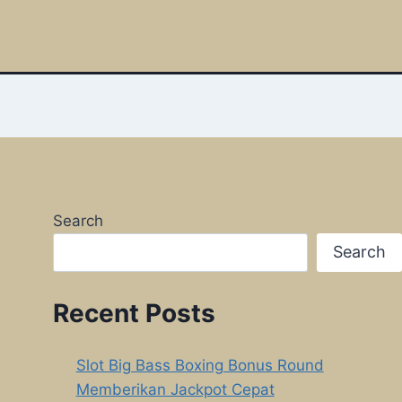
Search
Search
Recent Posts
Slot Big Bass Boxing Bonus Round
Memberikan Jackpot Cepat