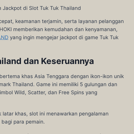
cepat, keamanan terjamin, serta layanan pelanggan
AKHOKI memberikan kemudahan dan kenyamanan,
AND
yang ingin mengejar jackpot di game Tuk Tuk
ailand dan Keseruannya
 bertema khas Asia Tenggara dengan ikon-ikon unik
dmark Thailand. Game ini memiliki 5 gulungan dan
 simbol Wild, Scatter, dan Free Spins yang
 latar khas, slot ini menawarkan pengalaman
 bagi para pemain.