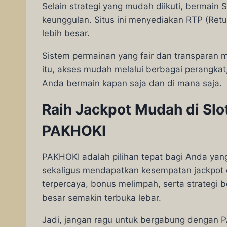
Selain strategi yang mudah diikuti, bermain 
keunggulan. Situs ini menyediakan RTP (Retu
lebih besar.
Sistem permainan yang fair dan transparan
itu, akses mudah melalui berbagai perangk
Anda bermain kapan saja dan di mana saja.
Raih Jackpot Mudah di Slo
PAKHOKI
PAKHOKI adalah pilihan tepat bagi Anda yang
sekaligus mendapatkan kesempatan jackpot d
terpercaya, bonus melimpah, serta strategi
besar semakin terbuka lebar.
Jadi, jangan ragu untuk bergabung dengan 