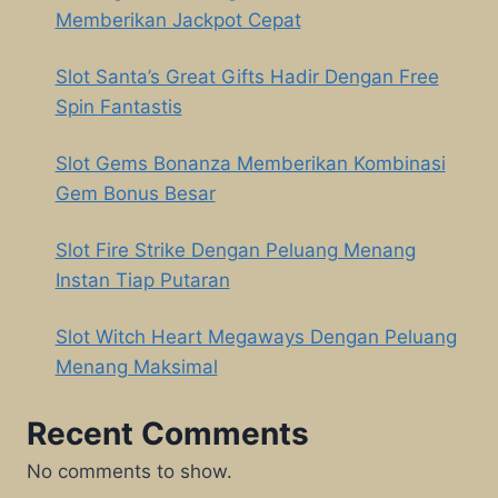
Memberikan Jackpot Cepat
Slot Santa’s Great Gifts Hadir Dengan Free
Spin Fantastis
Slot Gems Bonanza Memberikan Kombinasi
Gem Bonus Besar
Slot Fire Strike Dengan Peluang Menang
Instan Tiap Putaran
Slot Witch Heart Megaways Dengan Peluang
Menang Maksimal
Recent Comments
No comments to show.