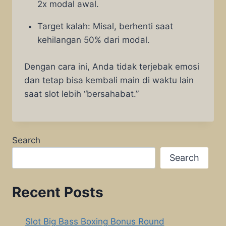
2x modal awal.
Target kalah: Misal, berhenti saat
kehilangan 50% dari modal.
Dengan cara ini, Anda tidak terjebak emosi
dan tetap bisa kembali main di waktu lain
saat slot lebih “bersahabat.”
Search
Search
Recent Posts
Slot Big Bass Boxing Bonus Round