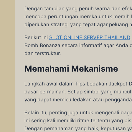
Dengan tampilan yang penuh warna dan efek 
mencoba peruntungan mereka untuk meraih k
diperlukan strategi yang tepat agar peluang 
Berikut ini
SLOT ONLINE SERVER THAILAND
Bomb Bonanza secara informatif agar Anda 
dan terstruktur.
Memahami Mekanisme
Langkah awal dalam Tips Ledakan Jackpot D
dasar permainan. Setiap simbol yang muncul 
yang dapat memicu ledakan atau penggand
Selain itu, penting juga untuk mengenali ba
ini sering kali memiliki ritme tertentu yang 
Dengan pemahaman yang baik, keputusan yang