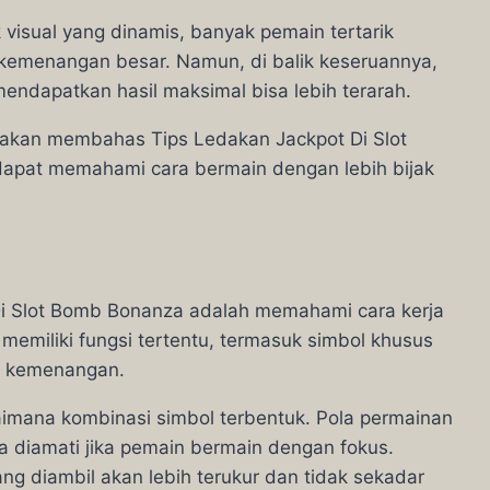
visual yang dinamis, banyak pemain tertarik
emenangan besar. Namun, di balik keseruannya,
mendapatkan hasil maksimal bisa lebih terarah.
akan membahas Tips Ledakan Jackpot Di Slot
dapat memahami cara bermain dengan lebih bijak
i Slot Bomb Bonanza adalah memahami cara kerja
memiliki fungsi tertentu, termasuk simbol khusus
a kemenangan.
gaimana kombinasi simbol terbentuk. Pola permainan
bisa diamati jika pemain bermain dengan fokus.
 diambil akan lebih terukur dan tidak sekadar