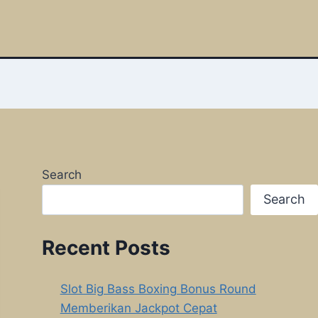
Search
Search
Recent Posts
Slot Big Bass Boxing Bonus Round
Memberikan Jackpot Cepat