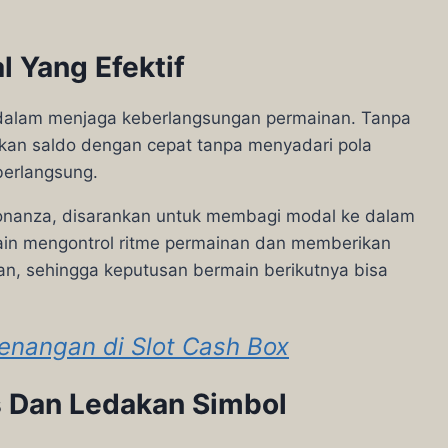
l Yang Efektif
 dalam menjaga keberlangsungan permainan. Tanpa
skan saldo dengan cepat tanpa menyadari pola
berlangsung.
onanza, disarankan untuk membagi modal ke dalam
ain mengontrol ritme permainan dan memberikan
an, sehingga keputusan bermain berikutnya bisa
enangan di Slot Cash Box
 Dan Ledakan Simbol