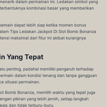
 menarik dalam permainan ini. Ledakan simbol yang
 terbentuknya kombinasi besar yang memberikan
.
 pemain dapat lebih siap ketika momen bonus
 dalam Tips Ledakan Jackpot Di Slot Bomb Bonanza
nsi maksimal dari fitur ini akibat kurangnya
n Yang Tepat
lalu penting, padahal memiliki pengaruh terhadap
Bermain dalam kondisi tenang dan tanpa gangguan
 situasi permainan.
ot Bomb Bonanza, memilih waktu yang tepat juga
gan pikiran yang lebih jernih, setiap langkah
egis dan tidak terburu-buru.