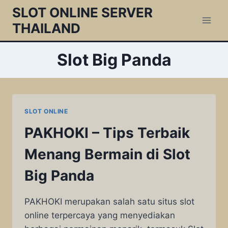
Skip
SLOT ONLINE SERVER
to
THAILAND
content
Slot Big Panda
SLOT ONLINE
PAKHOKI – Tips Terbaik
Menang Bermain di Slot
Big Panda
PAKHOKI merupakan salah satu situs slot
online terpercaya yang menyediakan