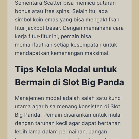
Sementara Scatter bisa memicu putaran
bonus atau free spins. Selain itu, ada
simbol koin emas yang bisa mengaktifkan
fitur jackpot besar. Dengan memahami cara
kerja fitur-fitur ini, pemain bisa
memanfaatkan setiap kesempatan untuk
mendapatkan kemenangan maksimal.
Tips Kelola Modal untuk
Bermain di Slot Big Panda
Manajemen modal adalah salah satu kunci
utama agar bisa menang konsisten di Slot
Big Panda. Pemain disarankan untuk mulai
dengan taruhan kecil agar dapat bertahan
lebih lama dalam permainan. Jangan