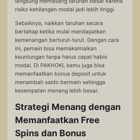
langsung memasang taruhan besar karena
risiko kehilangan modal jadi lebih tinggi.
Sebaiknya, naikkan taruhan secara
bertahap ketika mulai mendapatkan
kemenangan berturut-turut. Dengan cara
ini, pemain bisa memaksimalkan
keuntungan tanpa harus cepat habis
modal. Di PAKHOKI, kamu juga bisa
memanfaatkan bonus deposit untuk
menambah saldo bermain sehingga
kesempatan menang lebih besar.
Strategi Menang dengan
Memanfaatkan Free
Spins dan Bonus