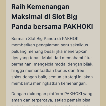
Raih Kemenangan
Maksimal di Slot Big
Panda bersama PAKHOKI
Bermain Slot Big Panda di PAKHOKI
memberikan pengalaman seru sekaligus
peluang menang besar jika menerapkan
tips yang tepat. Mulai dari memahami fitur
permainan, mengelola modal dengan bijak,
hingga memanfaatkan bonus dan free
spins dengan baik, semua strategi ini akan
membantu meningkatkan kemenangan.
Dengan dukungan platform PAKHOKI yang
aman dan terpercaya, setiap pemain bisa