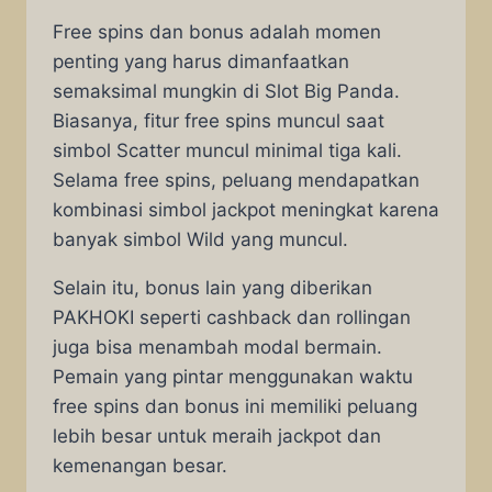
Free spins dan bonus adalah momen
penting yang harus dimanfaatkan
semaksimal mungkin di Slot Big Panda.
Biasanya, fitur free spins muncul saat
simbol Scatter muncul minimal tiga kali.
Selama free spins, peluang mendapatkan
kombinasi simbol jackpot meningkat karena
banyak simbol Wild yang muncul.
Selain itu, bonus lain yang diberikan
PAKHOKI seperti cashback dan rollingan
juga bisa menambah modal bermain.
Pemain yang pintar menggunakan waktu
free spins dan bonus ini memiliki peluang
lebih besar untuk meraih jackpot dan
kemenangan besar.