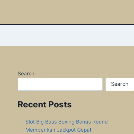
Search
Search
Recent Posts
Slot Big Bass Boxing Bonus Round
Memberikan Jackpot Cepat