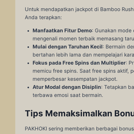
Untuk mendapatkan jackpot di Bamboo Rush 
Anda terapkan:
Manfaatkan Fitur Demo
: Gunakan mode 
mengenali momen terbaik memasang taru
Mulai dengan Taruhan Kecil
: Bermain de
bertahan lebih lama dan mempelajari karakt
Fokus pada Free Spins dan Multiplier
: P
memicu free spins. Saat free spins aktif, 
memperbesar kesempatan jackpot.
Atur Modal dengan Disiplin
: Tetapkan b
terbawa emosi saat bermain.
Tips Memaksimalkan Bonu
PAKHOKI sering memberikan berbagai bonu