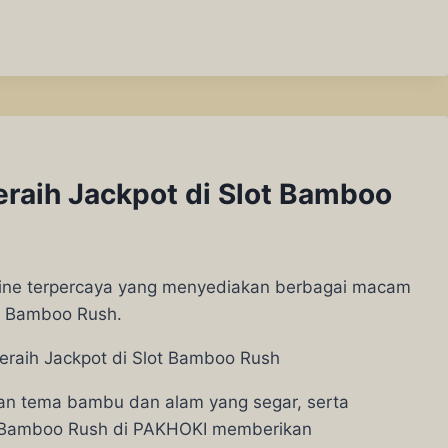
aih Jackpot di Slot Bamboo
nline terpercaya yang menyediakan berbagai macam
ah Bamboo Rush.
an tema bambu dan alam yang segar, serta
n Bamboo Rush di PAKHOKI memberikan