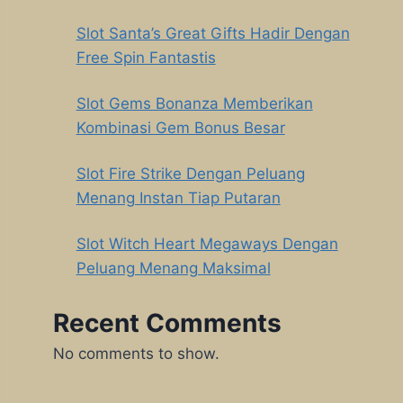
Slot Santa’s Great Gifts Hadir Dengan
Free Spin Fantastis
Slot Gems Bonanza Memberikan
Kombinasi Gem Bonus Besar
Slot Fire Strike Dengan Peluang
Menang Instan Tiap Putaran
Slot Witch Heart Megaways Dengan
Peluang Menang Maksimal
Recent Comments
No comments to show.