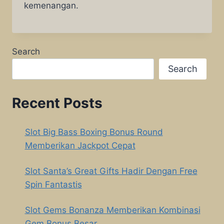
kemenangan.
Search
Search
Recent Posts
Slot Big Bass Boxing Bonus Round
Memberikan Jackpot Cepat
Slot Santa’s Great Gifts Hadir Dengan Free
Spin Fantastis
Slot Gems Bonanza Memberikan Kombinasi
Gem Bonus Besar