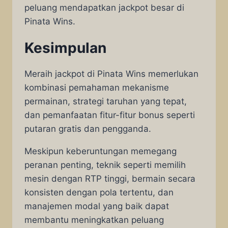
peluang mendapatkan jackpot besar di
Pinata Wins.
Kesimpulan
Meraih jackpot di Pinata Wins memerlukan
kombinasi pemahaman mekanisme
permainan, strategi taruhan yang tepat,
dan pemanfaatan fitur-fitur bonus seperti
putaran gratis dan pengganda.
Meskipun keberuntungan memegang
peranan penting, teknik seperti memilih
mesin dengan RTP tinggi, bermain secara
konsisten dengan pola tertentu, dan
manajemen modal yang baik dapat
membantu meningkatkan peluang