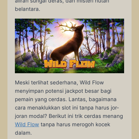
aliran sungai deras, dan misteri hutan
belantara.
Meski terlihat sederhana, Wild Flow
menyimpan potensi jackpot besar bagi
pemain yang cerdas. Lantas, bagaimana
cara menaklukkan slot ini tanpa harus jor-
joran modal? Berikut ini trik cerdas menang
Wild Flow
tanpa harus merogoh kocek
dalam.