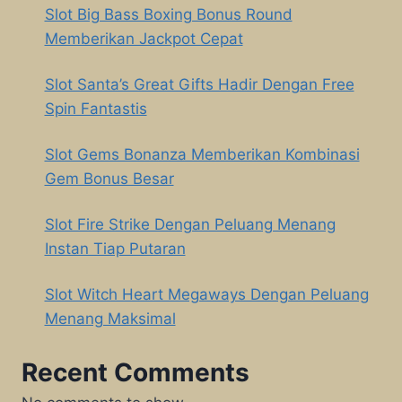
Slot Big Bass Boxing Bonus Round
Memberikan Jackpot Cepat
Slot Santa’s Great Gifts Hadir Dengan Free
Spin Fantastis
Slot Gems Bonanza Memberikan Kombinasi
Gem Bonus Besar
Slot Fire Strike Dengan Peluang Menang
Instan Tiap Putaran
Slot Witch Heart Megaways Dengan Peluang
Menang Maksimal
Recent Comments