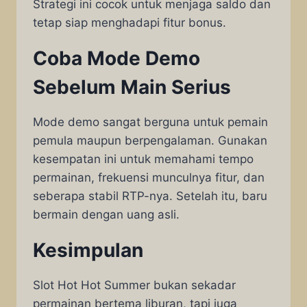
Strategi ini cocok untuk menjaga saldo dan
tetap siap menghadapi fitur bonus.
Coba Mode Demo
Sebelum Main Serius
Mode demo sangat berguna untuk pemain
pemula maupun berpengalaman. Gunakan
kesempatan ini untuk memahami tempo
permainan, frekuensi munculnya fitur, dan
seberapa stabil RTP-nya. Setelah itu, baru
bermain dengan uang asli.
Kesimpulan
Slot Hot Hot Summer bukan sekadar
permainan bertema liburan, tapi juga