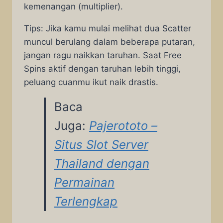
kemenangan (multiplier).
Tips: Jika kamu mulai melihat dua Scatter
muncul berulang dalam beberapa putaran,
jangan ragu naikkan taruhan. Saat Free
Spins aktif dengan taruhan lebih tinggi,
peluang cuanmu ikut naik drastis.
Baca
Juga:
Pajerototo –
Situs Slot Server
Thailand dengan
Permainan
Terlengkap