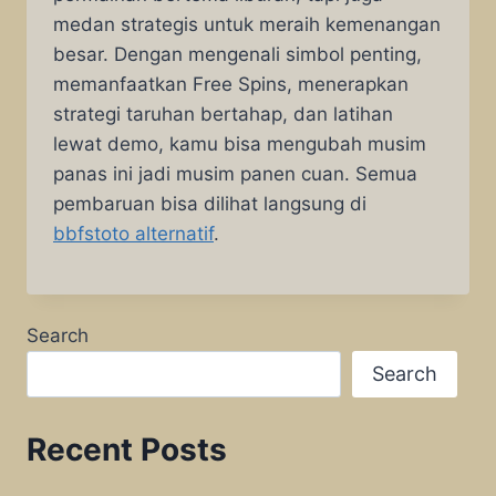
medan strategis untuk meraih kemenangan
besar. Dengan mengenali simbol penting,
memanfaatkan Free Spins, menerapkan
strategi taruhan bertahap, dan latihan
lewat demo, kamu bisa mengubah musim
panas ini jadi musim panen cuan. Semua
pembaruan bisa dilihat langsung di
bbfstoto alternatif
.
Search
Search
Recent Posts