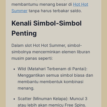
membantumu menang besar di
Hot Hot
Summer
tanpa harus terbakar saldo.
Kenali Simbol-Simbol
Penting
Dalam slot Hot Hot Summer, simbol-
simbolnya mencerminkan elemen liburan
musim panas seperti:
Wild (Matahari Terbenam di Pantai):
Menggantikan semua simbol biasa dan
membantu membentuk kombinasi
menang.
Scatter (Minuman Kelapa): Muncul 3
atau lebih akan memicu Free Spins.