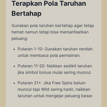
Terapkan Pola Taruhan
Bertahap
Gunakan pola taruhan bertahap agar tetap
hemat namun tetap bisa memanfaatkan
peluang:
Putaran 1-10: Gunakan taruhan rendah
untuk membaca pola permainan.
Putaran 11-20: Naikkan sedikit taruhan
jika simbol bonus mulai sering muncul.
Putaran 21+: Jika Free Spins belum
muncul tapi Wild sering hadir, naikkan
taruhan untuk mengejar peluang besar.