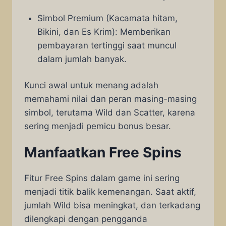
Simbol Premium (Kacamata hitam,
Bikini, dan Es Krim): Memberikan
pembayaran tertinggi saat muncul
dalam jumlah banyak.
Kunci awal untuk menang adalah
memahami nilai dan peran masing-masing
simbol, terutama Wild dan Scatter, karena
sering menjadi pemicu bonus besar.
Manfaatkan Free Spins
Fitur Free Spins dalam game ini sering
menjadi titik balik kemenangan. Saat aktif,
jumlah Wild bisa meningkat, dan terkadang
dilengkapi dengan pengganda