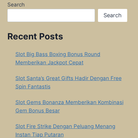
Search
Search
Recent Posts
Slot Big Bass Boxing Bonus Round
Memberikan Jackpot Cepat
Slot Santa’s Great Gifts Hadir Dengan Free
Spin Fantastis
Slot Gems Bonanza Memberikan Kombinasi
Gem Bonus Besar
Slot Fire Strike Dengan Peluang Menang
Instan Tiap Putaran