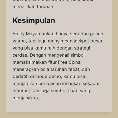
menaikkan taruhan.
Kesimpulan
Fruity Mayan bukan hanya seru dan penuh
warna, tapi juga menyimpan jackpot besar
yang bisa kamu raih dengan strategi
cerdas. Dengan mengenali simbol,
memaksimalkan fitur Free Spins,
menerapkan pola taruhan tepat, dan
berlatih di mode demo, kamu bisa
menjadikan permainan ini bukan sekadar
hiburan, tapi juga sumber cuan yang
menjanjikan.