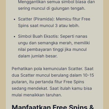
Menggantikan semua simbol biasa dan
sering muncul di gulungan tengah.
Scatter (Piramida): Memicu fitur Free
Spins saat muncul 3 atau lebih.
Simbol Buah Eksotis: Seperti nanas
ungu dan semangka merah, memiliki
nilai pembayaran tinggi jika muncul
dalam jumlah besar.
Perhatikan pola kemunculan Scatter. Saat
dua Scatter muncul berulang dalam 10-15
putaran, itu pertanda fitur Free Spins
sedang mendekat. Saat itulah kamu bisa
mulai menaikkan taruhan.
Manfaatkan Free Spins &