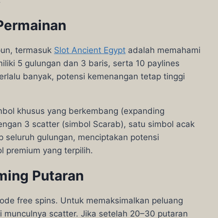
 Permainan
pun, termasuk
Slot Ancient Egypt
adalah memahami
iki 5 gulungan dan 3 baris, serta 10 paylines
erlalu banyak, potensi kemenangan tetap tinggi
imbol khusus yang berkembang (expanding
ngan 3 scatter (simbol Scarab), satu simbol acak
 seluruh gulungan, menciptakan potensi
 premium yang terpilih.
ming Putaran
ode free spins. Untuk memaksimalkan peluang
si munculnya scatter. Jika setelah 20–30 putaran