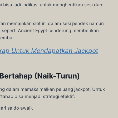
i bisa jadi indikasi untuk menghentikan sesi dan
n memainkan slot ini dalam sesi pendek namun
nggi seperti Ancient Egypt cenderung memberikan
kembali.
kap Untuk Mendapatkan Jackpot
Bertahap (Naik-Turun)
ing dalam memaksimalkan peluang jackpot. Untuk
tahap bisa menjadi strategi efektif:
ari saldo awal).