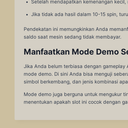
Setelah mendapatkan kemenangan kecil, n
Jika tidak ada hasil dalam 10-15 spin, tu
Pendekatan ini memungkinkan Anda memanf
saldo saat mesin sedang tidak membayar.
Manfaatkan Mode Demo Se
Jika Anda belum terbiasa dengan gameplay A
mode demo. Di sini Anda bisa menguji seber
simbol berkembang, dan jenis kombinasi ap
Mode demo juga berguna untuk mengukur ting
menentukan apakah slot ini cocok dengan g