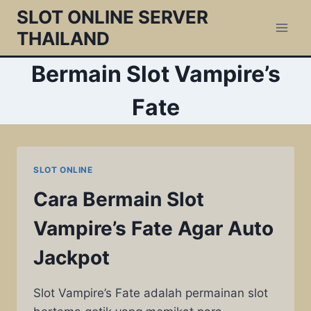
Skip
SLOT ONLINE SERVER
to
THAILAND
content
Bermain Slot Vampire’s
Fate
SLOT ONLINE
Cara Bermain Slot
Vampire’s Fate Agar Auto
Jackpot
Slot Vampire’s Fate adalah permainan slot