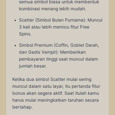
semua simbol biasa untuk membentuk
kombinasi menang lebih mudah.
Scatter (Simbol Bulan Purnama): Muncul
3 kali atau lebih memicu fitur Free
Spins.
Simbol Premium (Coffin, Goblet Darah,
dan Gadis Vampir): Memberikan
pembayaran tinggi saat muncul dalam
jumlah besar.
Ketika dua simbol Scatter mulai sering
muncul dalam satu layar, itu pertanda fitur
bonus akan segera aktif. Saat itulah kamu
harus mulai meningkatkan taruhan secara
bertahap.