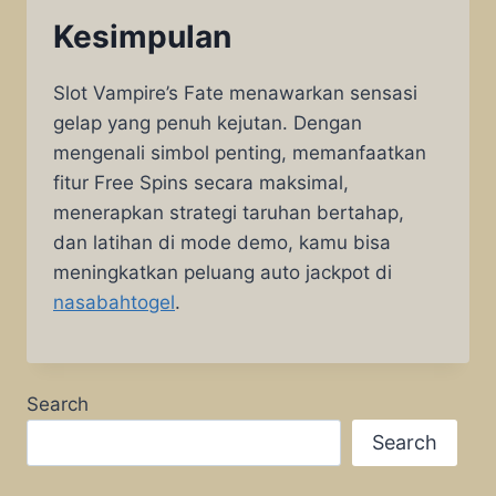
Kesimpulan
Slot Vampire’s Fate menawarkan sensasi
gelap yang penuh kejutan. Dengan
mengenali simbol penting, memanfaatkan
fitur Free Spins secara maksimal,
menerapkan strategi taruhan bertahap,
dan latihan di mode demo, kamu bisa
meningkatkan peluang auto jackpot
di
nasabahtogel
.
Search
Search